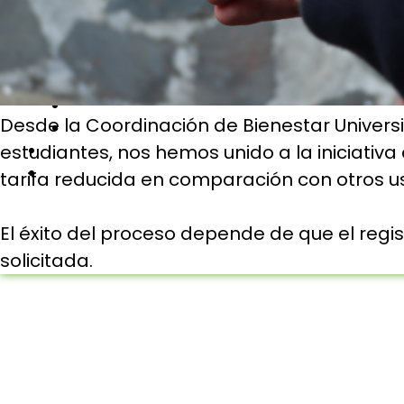
Investigación
Normatividad Institucional
Comunidad Universitaria
Docentes
Egresados
Desde la Coordinación de Bienestar Univers
Estudiantes
estudiantes, nos hemos unido a la iniciativ
Consultorio Jurídico
PQRSF
tarifa reducida en comparación con otros us
El éxito del proceso depende de que el regi
solicitada.