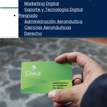
Marketing Digital
Soporte y Tecnología Digital
Pregrado
Administración Aeronáutica
Ciencias Aeronáuticas
Derecho
Posgrados
Alta Gerencia Estratégica
Derecho Ambiental y Desarrollo
Gerencia de Proyectos
Gerencia del Talento Humano
Unisabaneta
Biblioteca
Bienestar Universitario
Blog y Noticias
Docentes
Gestión Humana
Institucional