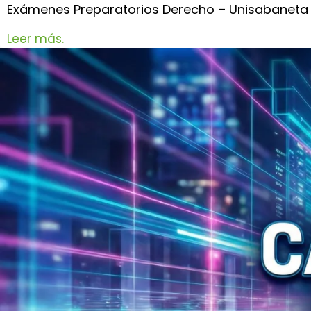
Exámenes Preparatorios Derecho – Unisabaneta
Investigación
Normatividad Institucional
Leer más.
Comunidad Universitaria
Docentes
Egresados
Estudiantes
Consultorio Jurídico
PQRSF