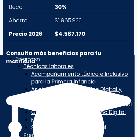
Beca
30%
Ahorro
$1.965.930
Precio 2026
$4.587.170
Consulta más beneficios para tu
Programas
matrícula
Técnicas laborales
Acompañamiento Lúdico e Inclusivo
para la Primera Infancia
Asistencia Administrativa Digital y
Contable
Investigación Criminalística y Judicial
Gestión del Talento Humano Digital
Marketing Digital
Soporte y Tecnología Digital
Pregrado