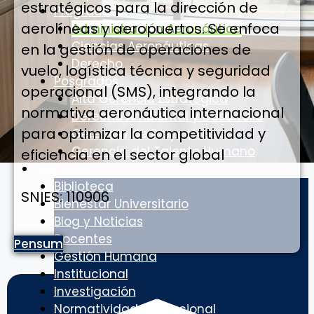
estratégicos para la dirección de
Pregrado
aerolíneas y aeropuertos. Se enfoca
Administración Aeronáutica
Ciencias Aeronáuticas
en la gestión de operaciones de
Derecho
vuelo, logística técnica y seguridad
Posgrados
operacional (SMS), integrando la
Alta Gerencia Estratégica
normativa aeronáutica internacional
Derecho Ambiental y Desarrollo
para optimizar la competitividad y
Gerencia de Proyectos
Gerencia del Talento Humano
eficiencia en el sector global
Unisabaneta
Biblioteca
SNIES: 110906
Bienestar Universitario
Blog y Noticias
Docentes
Pensum
Gestión Humana
Institucional
Investigación
Normatividad Institucional