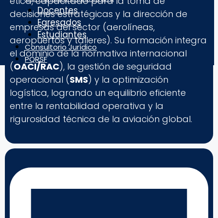
ética, capacitado para la toma de
Docentes
decisiones estratégicas y la dirección de
Egresados
empresas del sector (aerolíneas,
Estudiantes
aeropuertos y talleres). Su formación integra
Consultorio Jurídico
el dominio de la normativa internacional
PQRSF
(
OACI/RAC
), la gestión de seguridad
operacional (
SMS
) y la optimización
logística, logrando un equilibrio eficiente
entre la rentabilidad operativa y la
rigurosidad técnica de la aviación global.