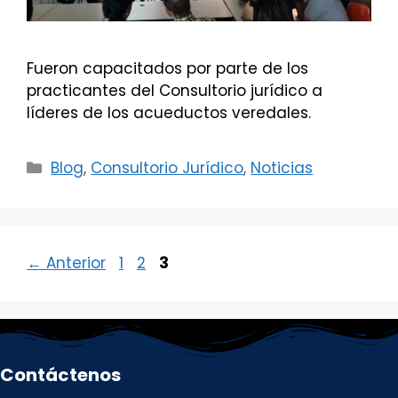
Fueron capacitados por parte de los
practicantes del Consultorio jurídico a
líderes de los acueductos veredales.
Categorías
Blog
,
Consultorio Jurídico
,
Noticias
Página
Página
Página
←
Anterior
1
2
3
Contáctenos