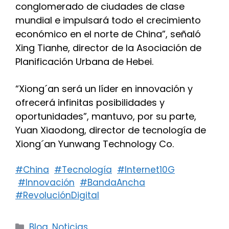
conglomerado de ciudades de clase
mundial e impulsará todo el crecimiento
económico en el norte de China”, señaló
Xing Tianhe, director de la Asociación de
Planificación Urbana de Hebei.
“Xiong´an será un líder en innovación y
ofrecerá infinitas posibilidades y
oportunidades”, mantuvo, por su parte,
Yuan Xiaodong, director de tecnología de
Xiong´an Yunwang Technology Co.
#
China
#
Tecnología
#
Internet10G
#
Innovación
#
BandaAncha
#
RevoluciónDigital
Categorías
Blog
,
Noticias