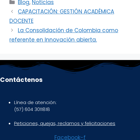
Categorías
Blog
,
Noticias
CAPACITACIÓN: GESTIÓN ACADÉMICA
DOCENTE
La Consolidación de Colombia como
referente en Innovación abierta.
Contáctenos
Línea de atención:
(57) 604 3011818
Peticiones, quejas, reclamos y felicitaciones
Facebook-f