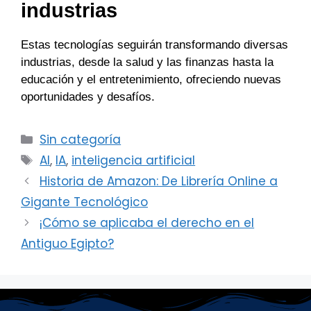
industrias
Estas tecnologías seguirán transformando diversas
industrias, desde la salud y las finanzas hasta la
educación y el entretenimiento, ofreciendo nuevas
oportunidades y desafíos.
Categorías
Sin categoría
Etiquetas
AI
,
IA
,
inteligencia artificial
Historia de Amazon: De Librería Online a
Gigante Tecnológico
¡Cómo se aplicaba el derecho en el
Antiguo Egipto?