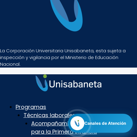
La Corporación Universitaria Unisabaneta, esta sujeta a
inspección y vigilancia por el Ministerio de Educación
Nacional.
Programas
Técnicas laborales
Acompañamiento Lúdico e Inclusivo
Canales de Atención
para la Primera Infancia