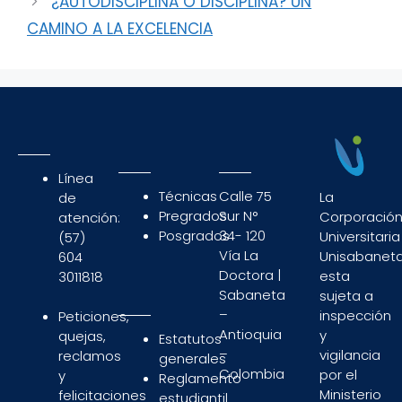
¿AUTODISCIPLINA O DISCIPLINA? UN
CAMINO A LA EXCELENCIA
Línea
Técnicas
Calle 75
La
de
Pregrados
Sur N°
Corporació
atención:
Posgrados
34- 120
Universitaria
(57)
Vía La
Unisabaneta
604
Doctora |
esta
3011818
Sabaneta
sujeta a
–
inspección
Peticiones,
Antioquia
y
quejas,
Estatutos
–
vigilancia
reclamos
generales
Colombia
por el
y
Reglamento
Ministerio
felicitaciones
estudiantil