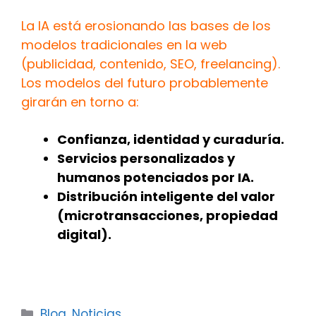
La IA está erosionando las bases de los
modelos tradicionales en la web
(publicidad, contenido, SEO, freelancing).
Los modelos del futuro probablemente
girarán en torno a:
Confianza, identidad y curaduría.
Servicios personalizados y
humanos potenciados por IA.
Distribución inteligente del valor
(microtransacciones, propiedad
digital).
Categorías
Blog
,
Noticias