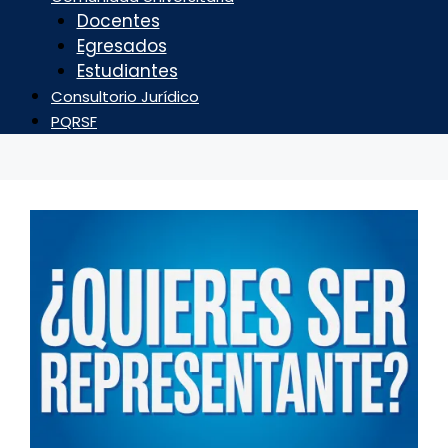
Docentes
Egresados
Estudiantes
Consultorio Jurídico
PQRSF