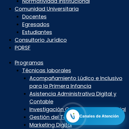
Normatividad Institucional
Comunidad Universitaria
Docentes
Egresados
Estudiantes
Consultorio Jurídico
PQRSF
Programas
Técnicas laborales
Acompañamiento Lúdico e Inclusivo
para la Primera Infancia
Asistencia Administrativa Digital y
Contable
Investigación Criminalística y Judicial
Gestión del Talento Humano Digital
Canales de Atención
Marketing Digital