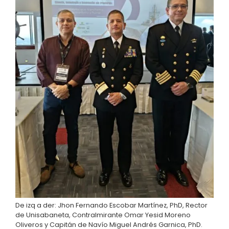
De izq a der: Jhon Fernando Escobar Martínez, PhD, Rector
de Unisabaneta, Contralmirante Omar Yesid Moreno
Oliveros y Capitán de Navío Miguel Andrés Garnica, PhD.