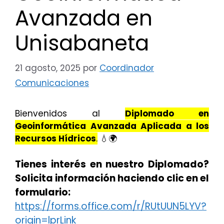
Avanzada en
Unisabaneta
21 agosto, 2025
por
Coordinador
Comunicaciones
Bienvenidos al
Diplomado en
Geoinformática Avanzada Aplicada a los
Recursos Hídricos
.
💧🌍
Tienes interés en nuestro Diplomado?
Solicita información haciendo clic en el
formulario:
https://forms.office.com/r/RUtUUN5LYV?
origin=lprLink