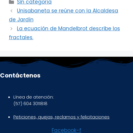
Categorías
Sin categoría
Unisabaneta se reúne con la Alcaldesa
de Jardín
La ecuación de Mandelbrot describe los
fractales.
Contáctenos
Línea de atención:
(57) 604 3011818
Peticiones, quejas, reclamos y felicitaciones
Facebook-f