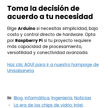
Toma la decisión de
acuerdo a tu necesidad
Elige
Arduino
si necesitas simplicidad, bajo
costo y control directo de hardware. Opta
por
Raspberry Pi
si tu proyecto requiere
más capacidad de procesamiento,
versatilidad y conectividad avanzada.
Haz clic AQUÍ para ir a nuestro hompage de
Unisabaneta
Categorías
Blog
,
informática
,
Ingeniería
,
Noticias
La era de los chips de vidrio: Intel,